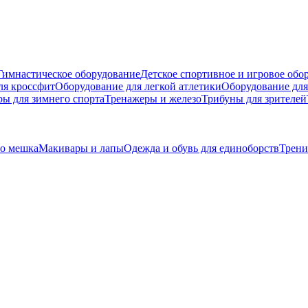
Гимнастическое оборудование
Детское спортивное и игровое обо
ля кроссфит
Оборудование для легкой атлетики
Оборудование для
ры для зимнего спорта
Тренажеры и железо
Трибуны для зрителей
го мешка
Макивары и лапы
Одежда и обувь для единоборств
Трени