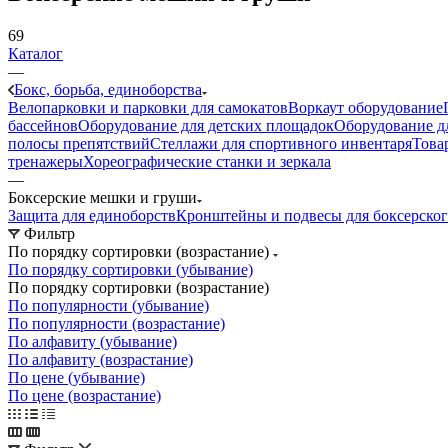
69
Каталог
—
Бокс, борьба, единоборства
Велопарковки и парковки для самокатов
Воркаут оборудование
бассейнов
Оборудование для детских площадок
Оборудование д
полосы препятствий
Стеллажи для спортивного инвентаря
Това
тренажеры
Хореографические станки и зеркала
—
Боксерские мешки и груши
Защита для единоборств
Кронштейны и подвесы для боксерско
Фильтр
По порядку сортировки (возрастание)
По порядку сортировки (убывание)
По порядку сортировки (возрастание)
По популярности (убывание)
По популярности (возрастание)
По алфавиту (убывание)
По алфавиту (возрастание)
По цене (убывание)
По цене (возрастание)