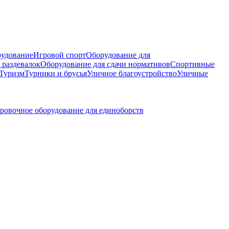
рудование
Игровой спорт
Оборудование для
 раздевалок
Оборудование для сдачи нормативов
Спортивные
Туризм
Турники и брусья
Уличное благоустройство
Уличные
ровочное оборудование для единоборств