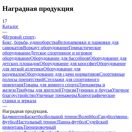
Наградная продукция
17
Каталог
—
Игровой спорт
Бокс, борьба, единоборства
Велопарковки и парковки для
самокатов
Воркаут оборудование
Гимнастическое
оборудование
Детское спортивное и игровое
оборудование
Оборудование для бассейнов
Оборудование для
детских площадок
Оборудование для кроссфит
Оборудование
для легкой атлетики
Оборудование для
раздевалок
Оборудование для сдачи нормативов
Спортивные
полосы препятствий
Стеллажи для спортивного
инвентаря
Товары для зимнего спорта
Тренажеры и
железо
Трибуны для зрителей
Туризм
Турники и брусья
Уличное
благоустройство
Уличные тренажеры
Хореографические
станки и зеркала
—
Наградная продукция
Бадминтон
Баскетбол
Большой теннис
Волейбол
Гандбол/мини-
футбол
Настольный теннис
Панна-футбол
Судейский
инвентарь
Тренировочный