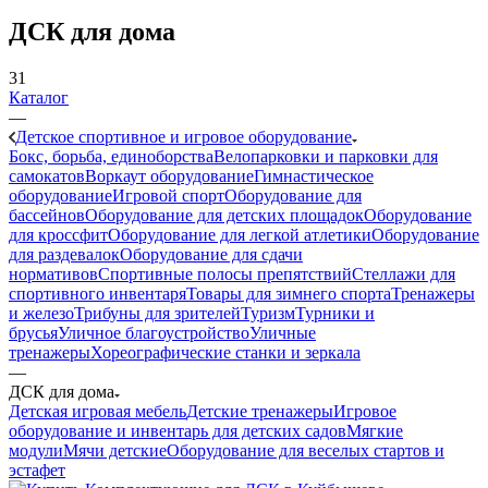
ДСК для дома
31
Каталог
—
Детское спортивное и игровое оборудование
Бокс, борьба, единоборства
Велопарковки и парковки для
самокатов
Воркаут оборудование
Гимнастическое
оборудование
Игровой спорт
Оборудование для
бассейнов
Оборудование для детских площадок
Оборудование
для кроссфит
Оборудование для легкой атлетики
Оборудование
для раздевалок
Оборудование для сдачи
нормативов
Спортивные полосы препятствий
Стеллажи для
спортивного инвентаря
Товары для зимнего спорта
Тренажеры
и железо
Трибуны для зрителей
Туризм
Турники и
брусья
Уличное благоустройство
Уличные
тренажеры
Хореографические станки и зеркала
—
ДСК для дома
Детская игровая мебель
Детские тренажеры
Игровое
оборудование и инвентарь для детских садов
Мягкие
модули
Мячи детские
Оборудование для веселых стартов и
эстафет