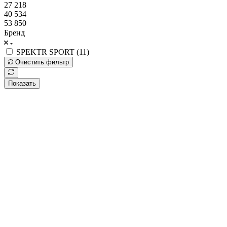
27 218
40 534
53 850
Бренд
SPEKTR SPORT (
11
)
Очистить фильтр
Показать