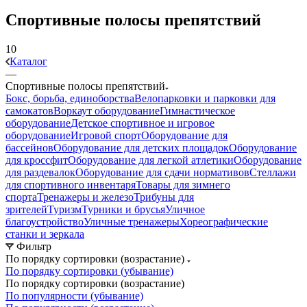
Спортивные полосы препятствий
10
Каталог
—
Спортивные полосы препятствий
Бокс, борьба, единоборства
Велопарковки и парковки для
самокатов
Воркаут оборудование
Гимнастическое
оборудование
Детское спортивное и игровое
оборудование
Игровой спорт
Оборудование для
бассейнов
Оборудование для детских площадок
Оборудование
для кроссфит
Оборудование для легкой атлетики
Оборудование
для раздевалок
Оборудование для сдачи нормативов
Стеллажи
для спортивного инвентаря
Товары для зимнего
спорта
Тренажеры и железо
Трибуны для
зрителей
Туризм
Турники и брусья
Уличное
благоустройство
Уличные тренажеры
Хореографические
станки и зеркала
Фильтр
По порядку сортировки (возрастание)
По порядку сортировки (убывание)
По порядку сортировки (возрастание)
По популярности (убывание)