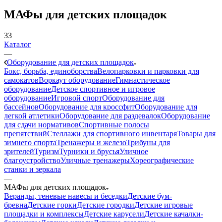
МАФы для детских площадок
33
Каталог
—
Оборудование для детских площадок
Бокс, борьба, единоборства
Велопарковки и парковки для
самокатов
Воркаут оборудование
Гимнастическое
оборудование
Детское спортивное и игровое
оборудование
Игровой спорт
Оборудование для
бассейнов
Оборудование для кроссфит
Оборудование для
легкой атлетики
Оборудование для раздевалок
Оборудование
для сдачи нормативов
Спортивные полосы
препятствий
Стеллажи для спортивного инвентаря
Товары для
зимнего спорта
Тренажеры и железо
Трибуны для
зрителей
Туризм
Турники и брусья
Уличное
благоустройство
Уличные тренажеры
Хореографические
станки и зеркала
—
МАФы для детских площадок
Веранды, теневые навесы и беседки
Детские бум-
бревна
Детские горки
Детские городки
Детские игровые
площадки и комплексы
Детские карусели
Детские качалки-