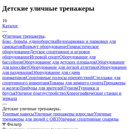
Детские уличные тренажеры
16
Каталог
—
Уличные тренажеры
Бокс, борьба, единоборства
Велопарковки и парковки для
самокатов
Воркаут оборудование
Гимнастическое
оборудование
Детское спортивное и игровое
оборудование
Игровой спорт
Оборудование для
бассейнов
Оборудование для детских площадок
Оборудование
для кроссфит
Оборудование для легкой атлетики
Оборудование
для раздевалок
Оборудование для сдачи
нормативов
Спортивные полосы препятствий
Стеллажи для
спортивного инвентаря
Товары для зимнего спорта
Тренажеры
и железо
Трибуны для зрителей
Туризм
Турники и
брусья
Уличное благоустройство
Хореографические станки и
зеркала
—
Детские уличные тренажеры
Теневые навесы
Уличные тренажеры взрослые
Уличные
тренажеры для людей с ОВЗ
Уличные спортивные снаряды
Фильтр