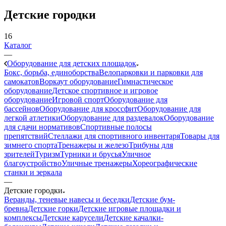
Детские городки
16
Каталог
—
Оборудование для детских площадок
Бокс, борьба, единоборства
Велопарковки и парковки для
самокатов
Воркаут оборудование
Гимнастическое
оборудование
Детское спортивное и игровое
оборудование
Игровой спорт
Оборудование для
бассейнов
Оборудование для кроссфит
Оборудование для
легкой атлетики
Оборудование для раздевалок
Оборудование
для сдачи нормативов
Спортивные полосы
препятствий
Стеллажи для спортивного инвентаря
Товары для
зимнего спорта
Тренажеры и железо
Трибуны для
зрителей
Туризм
Турники и брусья
Уличное
благоустройство
Уличные тренажеры
Хореографические
станки и зеркала
—
Детские городки
Веранды, теневые навесы и беседки
Детские бум-
бревна
Детские горки
Детские игровые площадки и
комплексы
Детские карусели
Детские качалки-