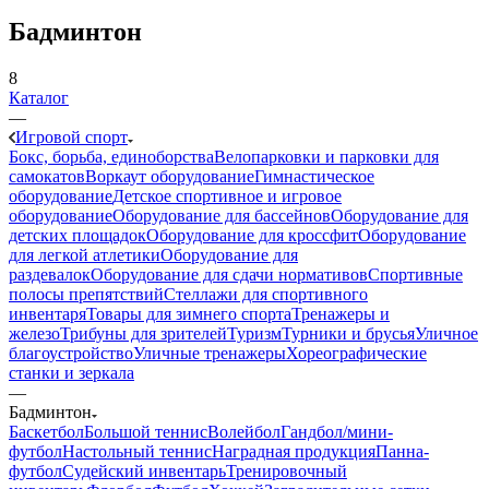
Бадминтон
8
Каталог
—
Игровой спорт
Бокс, борьба, единоборства
Велопарковки и парковки для
самокатов
Воркаут оборудование
Гимнастическое
оборудование
Детское спортивное и игровое
оборудование
Оборудование для бассейнов
Оборудование для
детских площадок
Оборудование для кроссфит
Оборудование
для легкой атлетики
Оборудование для
раздевалок
Оборудование для сдачи нормативов
Спортивные
полосы препятствий
Стеллажи для спортивного
инвентаря
Товары для зимнего спорта
Тренажеры и
железо
Трибуны для зрителей
Туризм
Турники и брусья
Уличное
благоустройство
Уличные тренажеры
Хореографические
станки и зеркала
—
Бадминтон
Баскетбол
Большой теннис
Волейбол
Гандбол/мини-
футбол
Настольный теннис
Наградная продукция
Панна-
футбол
Судейский инвентарь
Тренировочный